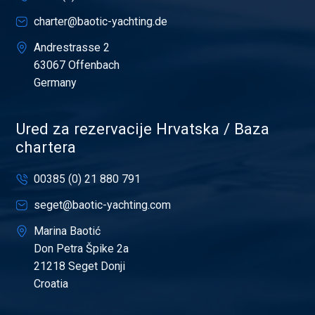
charter@baotic-yachting.de
Andrestrasse 2
63067 Offenbach
Germany
Ured za rezervacije Hrvatska / Baza
chartera
00385 (0) 21 880 791
seget@baotic-yachting.com
Marina Baotić
Don Petra Špike 2a
21218 Seget Donji
Croatia