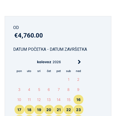
OD
€4,760.00
DATUM POČETKA - DATUM ZAVRŠETKA
kolovoz
2026
pon
uto
sri
čet
pet
sub
ned
1
2
3
4
5
6
7
8
9
10
11
12
13
14
15
16
17
18
19
20
21
22
23