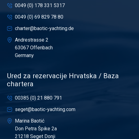
0049 (0) 178 331 5317
0049 (0) 69 829 78 80
charter@baotic-yachting.de
Andrestrasse 2
63067 Offenbach
Germany
Ured za rezervacije Hrvatska / Baza
chartera
00385 (0) 21 880 791
seget@baotic-yachting.com
Marina Baotić
Don Petra Špike 2a
21218 Seget Donji