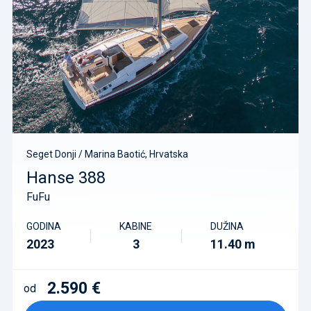
Seget Donji / Marina Baotić, Hrvatska
Hanse 388
FuFu
GODINA
KABINE
DUŽINA
2023
3
11.40 m
2.590 €
od