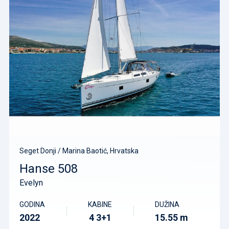
Seget Donji / Marina Baotić, Hrvatska
Hanse 508
Evelyn
GODINA
KABINE
DUŽINA
2022
4 3+1
15.55 m