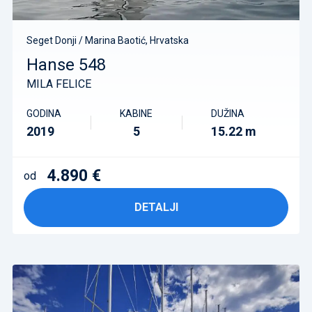
Seget Donji / Marina Baotić, Hrvatska
Hanse 548
MILA FELICE
GODINA
KABINE
DUŽINA
2019
5
15.22 m
4.890 €
od
DETALJI