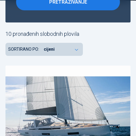
PRETRAŽIVANJE
Uključi i
plovila
10 pronađenih slobodnih plovila
koja
nemaju
SORTIRANO PO:
sigurno
zauzeće