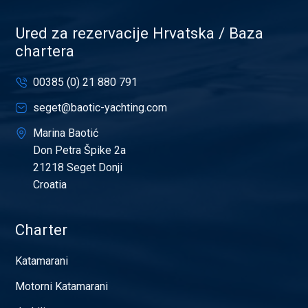
Ured za rezervacije Hrvatska / Baza
chartera
00385 (0) 21 880 791
seget@baotic-yachting.com
Marina Baotić
Don Petra Špike 2a
21218 Seget Donji
Croatia
Charter
Katamarani
Motorni Katamarani