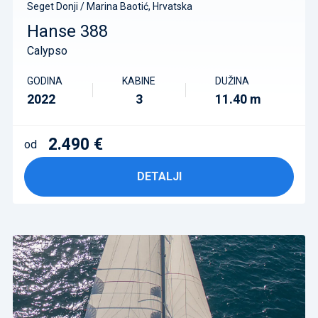
Seget Donji / Marina Baotić, Hrvatska
Hanse 388
Calypso
GODINA
KABINE
DUŽINA
2022
3
11.40 m
2.490 €
od
DETALJI