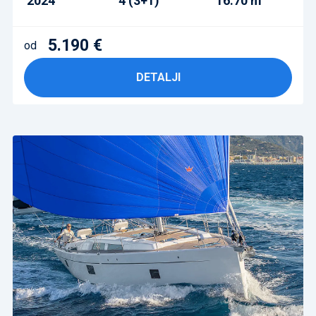
2024
4 (3+1)
16.70 m
5.190 €
od
DETALJI