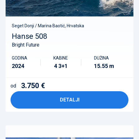
Seget Donji / Marina Baotić, Hrvatska
Hanse 508
Bright Future
GODINA
KABINE
DUŽINA
2024
4 3+1
15.55 m
3.750 €
od
DETALJI