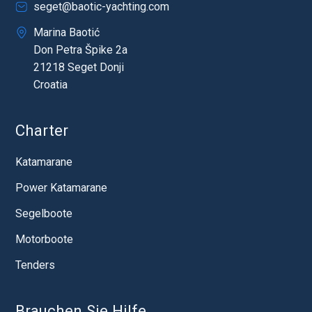
seget@baotic-yachting.com
Marina Baotić
Don Petra Špike 2a
21218 Seget Donji
Croatia
Charter
Katamarane
Power Katamarane
Segelboote
Motorboote
Tenders
Brauchen Sie Hilfe