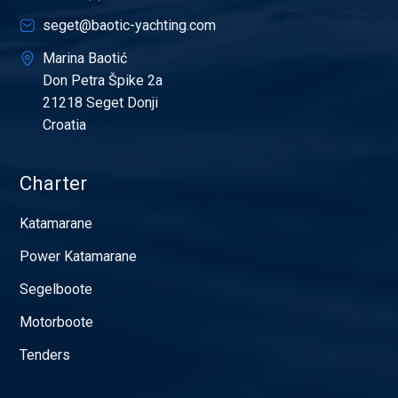
seget@baotic-yachting.com
Marina Baotić
Don Petra Špike 2a
21218 Seget Donji
Croatia
Charter
Katamarane
Power Katamarane
Segelboote
Motorboote
Tenders